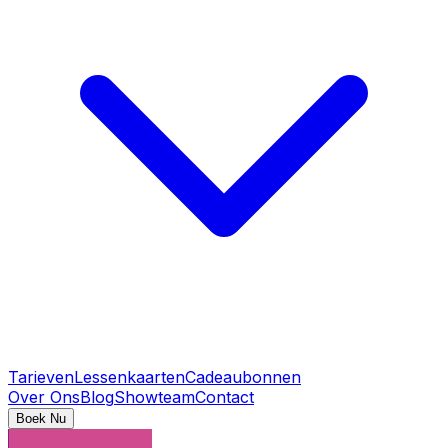
Tarieven
Lessenkaarten
Cadeaubonnen
Over Ons
Blog
Showteam
Contact
Boek Nu