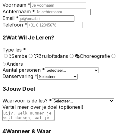
Voornaam *
Achternaam *
Email *
Telefoon *
2
Wat Wil Je Leren?
Type les *
💃
Samba
💒
Bruiloftsdans
🎭
Choreografie
✨
Anders
Aantal personen *
Danservaring *
3
Jouw Doel
Waarvoor is de les? *
Vertel meer over je doel (optioneel)
4
Wanneer & Waar