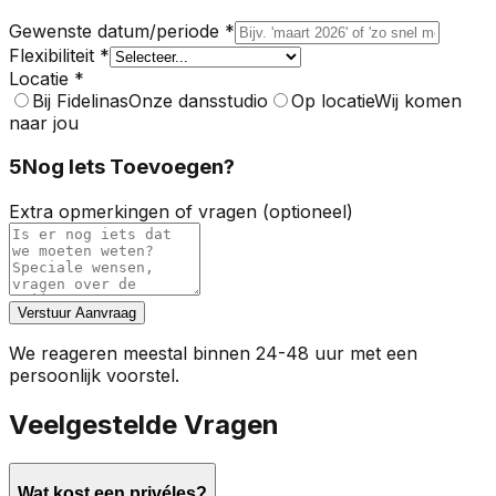
Gewenste datum/periode *
Flexibiliteit *
Locatie *
Bij Fidelinas
Onze dansstudio
Op locatie
Wij komen
naar jou
5
Nog Iets Toevoegen?
Extra opmerkingen of vragen (optioneel)
Verstuur Aanvraag
We reageren meestal binnen 24-48 uur met een
persoonlijk voorstel.
Veelgestelde Vragen
Wat kost een privéles?