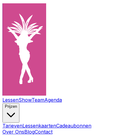
Lessen
ShowTeam
Agenda
Prijzen
Tarieven
Lessenkaarten
Cadeaubonnen
Over Ons
Blog
Contact