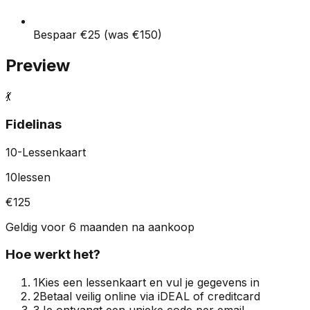
Bespaar €
25
(was €
150
)
Preview
💃
Fidelinas
10
-Lessenkaart
10
lessen
€
125
Geldig voor
6 maanden
na aankoop
Hoe werkt het?
1
Kies een lessenkaart en vul je gegevens in
2
Betaal veilig online via iDEAL of creditcard
3
Je ontvangt een unieke code per email