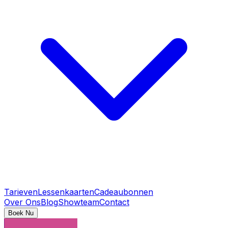
Tarieven
Lessenkaarten
Cadeaubonnen
Over Ons
Blog
Showteam
Contact
Boek Nu