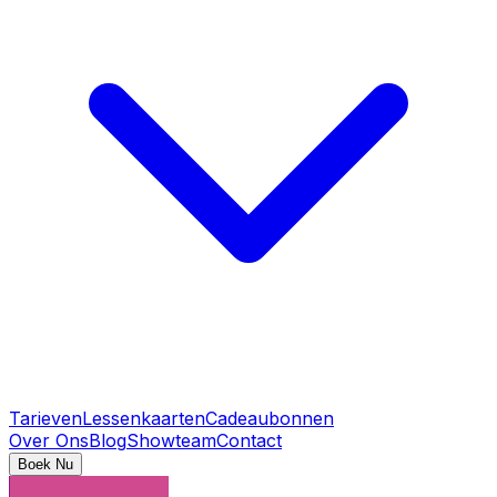
Tarieven
Lessenkaarten
Cadeaubonnen
Over Ons
Blog
Showteam
Contact
Boek Nu